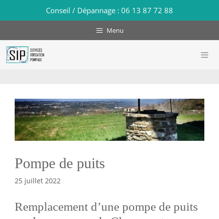
Aller
Conseil / Dépannage :
06 13 87 72 88
au
contenu
Menu
Men
Pompe de puits
25 juillet 2022
Remplacement d’une pompe de puits