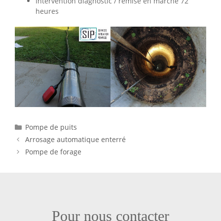
Intervention diagnostic / remise en marche 72
heures
Catégories
Pompe de puits
Arrosage automatique enterré
Pompe de forage
Pour nous contacter