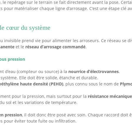
e, le repérage sur le terrain se fait directement avant la pose. Certa
s pour matérialiser chaque ligne d’arrosage. C’est une étape clé a
 le cœur du système
u invisible prend vie pour alimenter les arroseurs. Ce réseau se di
manente
et le
réseau d’arrosage commandé
.
sous pression
int d’eau (compteur ou source) à la
nourrice d’électrovannes
.
 système. Elle doit être solide, étanche et durable.
yéthylène haute densité (PEHD)
, plus connu sous le nom de
Plym
ement pour la pression, mais surtout pour la
résistance mécanique
u sol et les variations de température.
n pression
, il doit donc être posé avec soin. Chaque raccord doit 
 pour éviter toute fuite ou infiltration.