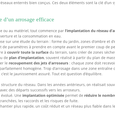
 réseaux enterrés bien conçus. Ces deux éléments sont la clé d’un s
se d’un arrosage efficace
ue ou au matériel, tout commence par
l’implantation du réseau d’
uverture et la consommation en eau.
se sur une étude du terrain : forme du jardin, zones d’ombre et d’
nt de paramètres à prendre en compte avant le premier coup de pel
ère à
couvrir toute la surface
du terrain, sans créer de zones sèches
u de
plan d’implantation
, souvent réalisé à partir du plan de mas
er le
recoupement des jets d’arroseurs
: chaque zone doit recevoi
on parfaitement homogène. Trop d’arrosage dans une zone entraîne 
t c’est le jaunissement assuré. Tout est question d’équilibre.
a structure du réseau. Dans les années antérieurs, on réalisait souv
avec des départs successifs vers les arroseurs.
t évolué. Une
implantation optimisée
permet de
réduire le nombre
tranchées, les raccords et les risques de fuite.
hantier plus rapide, un coût réduit et un réseau plus fiable dans l