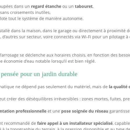
roupées dans un
regard étanche
ou un
tabouret
,
sans croisements inutiles,
ote tout le système de manière autonome.
stallé dans la maison, dans le garage ou directement à proximité d
 d’autres sur secteur, voire connectés via Wi-Fi pour un pilotage à
l’arrosage se déclenche aux horaires choisis, en fonction des besoi
e économie d’eau notable lorsqu’il est bien réglé.
 pensée pour un jardin durable
omatique ne dépend pas seulement du matériel, mais de
la qualité
t créer des déséquilibres irréversibles : zones mortes, fuites, pre
ntation professionnelle
et une
pose soignée du réseau
garantisse
uvent recommandé de
faire appel à un installateur spécialisé
, capabl
à la topographie du terrain, à la pression disponible et au type de