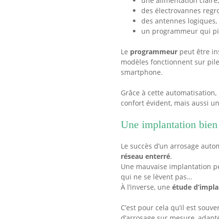
une alimentation claire,
des électrovannes reg
des antennes logiques, 
un programmeur qui pil
Le
programmeur
peut être in
modèles fonctionnent sur pile,
smartphone.
Grâce à cette automatisation, 
confort évident, mais aussi un
Une implantation bien
Le succès d’un arrosage aut
réseau enterré
.
Une mauvaise implantation peu
qui ne se lèvent pas…
À l’inverse, une
étude d’impla
C’est pour cela qu’il est so
d’arrosage sur mesure, adapté 