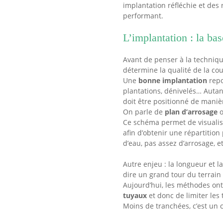
implantation réfléchie et des
performant.
L’implantation : la ba
Avant de penser à la techniq
détermine la qualité de la co
Une
bonne implantation
repo
plantations, dénivelés… Auta
doit être positionné de mani
On parle de
plan d’arrosage
o
Ce schéma permet de visualis
afin d’obtenir une répartiti
d’eau, pas assez d’arrosage, e
Autre enjeu : la longueur et l
dire un grand tour du terrain 
Aujourd’hui, les méthodes on
tuyaux
et donc de limiter les 
Moins de tranchées, c’est un c