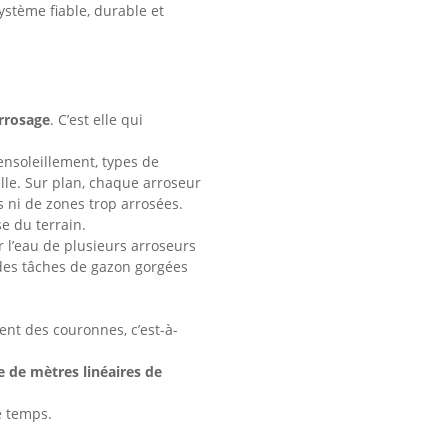
ystème fiable, durable et
arrosage
. C’est elle qui
ensoleillement, types de
le. Sur plan, chaque arroseur
 ni de zones trop arrosées.
se du terrain.
r l’eau de plusieurs arroseurs
des tâches de gazon gorgées
ent des couronnes, c’est-à-
 de mètres linéaires de
e temps.