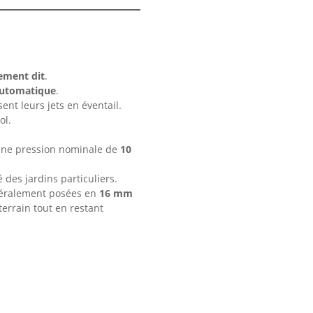
ement dit
.
automatique
.
sent leurs jets en éventail.
ol.
c une pression nominale de
10
 des jardins particuliers.
énéralement posées en
16 mm
terrain tout en restant